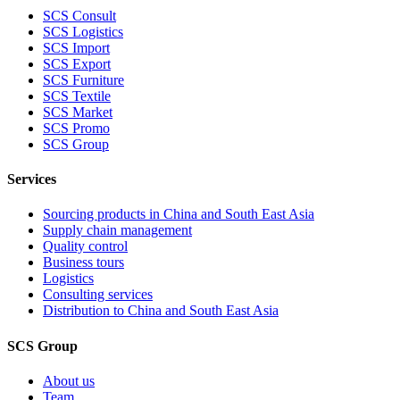
SCS Consult
SCS Logistics
SCS Import
SCS Export
SCS Furniture
SCS Textile
SCS Market
SCS Promo
SCS Group
Services
Sourcing products in China and South East Asia
Supply chain management
Quality control
Business tours
Logistics
Consulting services
Distribution to China and South East Asia
SCS Group
About us
Team