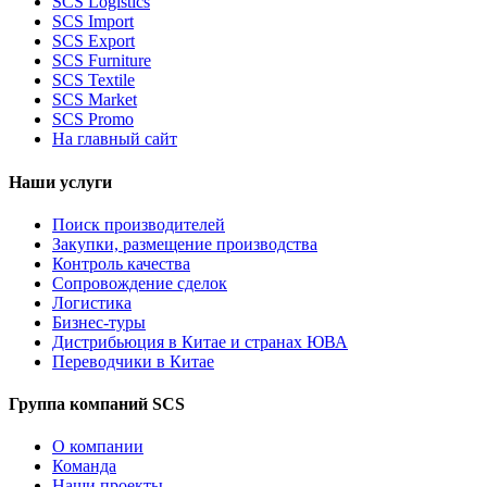
SCS Logistics
SCS Import
SCS Export
SCS Furniture
SCS Textile
SCS Market
SCS Promo
На главный сайт
Наши услуги
Поиск производителей
Закупки, размещение производства
Контроль качества
Сопровождение сделок
Логистика
Бизнес-туры
Дистрибьюция в Китае и странах ЮВА
Переводчики в Китае
Группа компаний SCS
О компании
Команда
Наши проекты