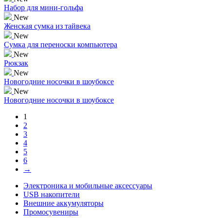
Набор для мини-гольфа
New
Женская сумка из тайвека
New
Сумка для переноски компьютера
New
Рюкзак
New
Новогодние носочки в шоубоксе
New
Новогодние носочки в шоубоксе
1
2
3
4
5
6
→
Электроника и мобильные аксессуары
USB накопители
Внешние аккумуляторы
Промосувениры