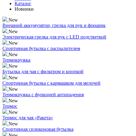
Каталог
Новинки
New
Внешний аккумулятор, грелка для рук и фонарик
New
Электрическая грелка для рук с LED подстветкой
New
Спортивная бутылка с распылителем
New
Термокружка
New
Бутылка для чая с фильтром и кнопкой
New
Спортивная бутылка с кармашком для мелочей
New
Термокружка с функцией антипадения
New
Термос
New
Термос для чая «Ракета»
New
Спортивная силиконовая бутылка
New